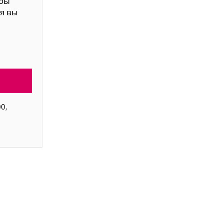
обы
я вы
0,