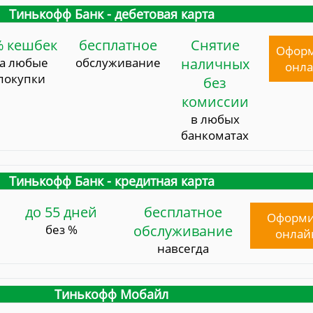
Тинькофф Банк - дебетовая карта
% кешбек
бесплатное
Снятие
Офор
за любые
обслуживание
наличных
онл
покупки
без
комиссии
в любых
банкоматах
Тинькофф Банк - кредитная карта
до 55 дней
бесплатное
Оформи
без %
обслуживание
онлай
навсегда
Тинькофф Мобайл