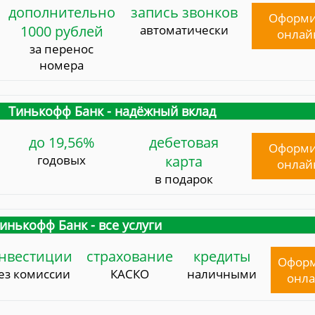
дополнительно
запись звонков
Оформи
1000 рублей
автоматически
онлай
за перенос
номера
Тинькофф Банк - надёжный вклад
до 19,56%
дебетовая
Оформи
годовых
карта
онлай
в подарок
инькофф Банк - все услуги
нвестиции
страхование
кредиты
Офор
ез комиссии
КАСКО
наличными
онл